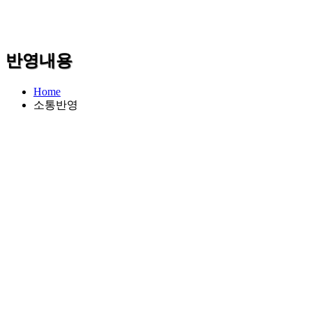
반영내용
Home
소통반영