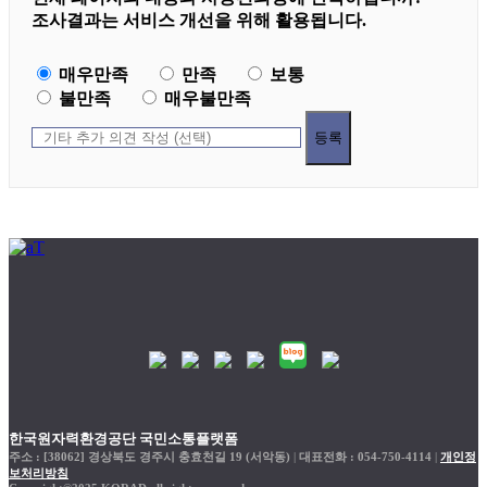
조사결과는 서비스 개선을 위해 활용됩니다.
매우만족
만족
보통
불만족
매우불만족
등록
한국원자력환경공단 국민소통플랫폼
주소 : [38062] 경상북도 경주시 충효천길 19 (서악동)
|
대표전화 : 054-750-4114
|
개인정
보처리방침