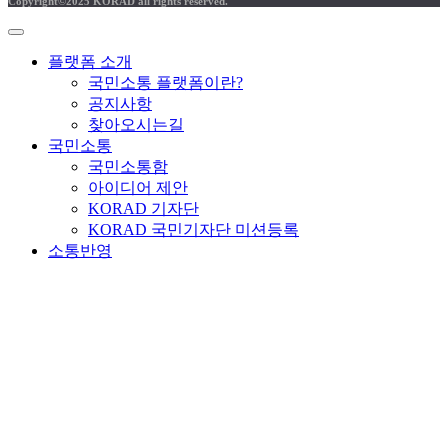
Copyright©2025 KORAD all rights reserved.
플랫폼 소개
국민소통 플랫폼이란?
공지사항
찾아오시는길
국민소통
국민소통함
아이디어 제안
KORAD 기자단
KORAD 국민기자단 미션등록
소통반영
반영내용
국민패널
국민패널 소개
패널 가입
패널 안건
안건 작성하기
온라인토론
온라인토론
토론 작성하기