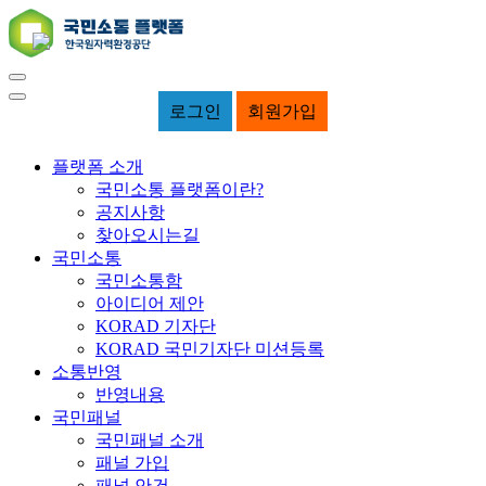
로그인
회원가입
플랫폼 소개
국민소통 플랫폼이란?
공지사항
찾아오시는길
국민소통
국민소통함
아이디어 제안
KORAD 기자단
KORAD 국민기자단 미션등록
소통반영
반영내용
국민패널
국민패널 소개
패널 가입
패널 안건