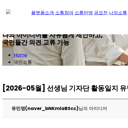
KORAD 국민기자단
플랫폼소개
소통참여
소통반영
공모전
나의소통
나의 아이디어를 자유롭게 제안하고,
국민들간 의견 교류 가능
Home
국민소통
[2026-05월] 선생님 기자단 활동일지 
유민영(naver_bNKmlaBScc)
님의 아이디어