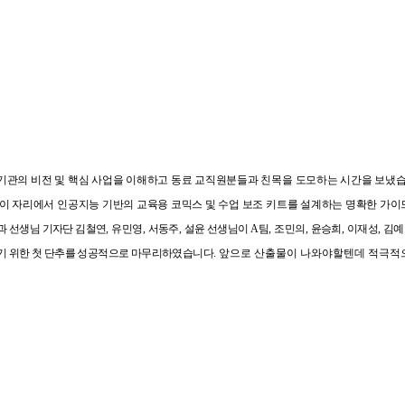
기관의 비전 및 핵심 사업을 이해하고 동료 교직원분들과 친목을 도모하는 시간을 보냈습
이 자리에서 인공지능 기반의 교육용 코믹스 및 수업 보조 키트를 설계하는 명확한 가이드
과 선생님 기자단 김철연
,
유민영
,
서동주
,
설윤 선생님이
A
팀
,
조민의
,
윤승희
,
이재성
,
김예
기 위한 첫 단추를 성공적으로 마무리하였습니다
. 앞으로 산출물이 나와야할텐데 적극