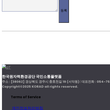
등록
한국원자력환경공단 국민소통플랫폼
주소 : [38062] 경상북도 경주시 충효천길 19 (서악동)
|
대표전화 : 054-75
Copyright©2025 KORAD all rights reserved.
Terms of Service
개인정보처리방침