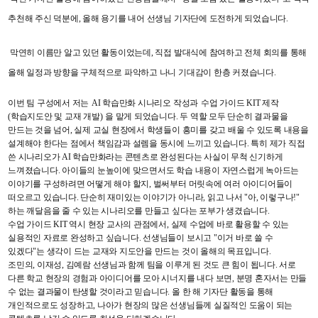
추천해 주신 덕분에, 올해 용기를 내어 선생님 기자단에 도전하게 되었습니다.
막연히 이름만 알고 있던 활동이었는데, 직접 발대식에 참여하고 전체 회의를 통해
올해 일정과 방향을 구체적으로 파악하고 나니 기대감이 한층 커졌습니다.
이번 팀 구성에서 저는
AI 학습만화 시나리오 작성
과
수업 가이드 KIT 제작
(학습지도안 및 교재 개발)
을 맡게 되었습니다. 두 역할 모두 단순히 결과물을
만드는 것을 넘어, 실제 교실 현장에서 학생들이 흥미를 갖고 배울 수 있도록 내용을
설계해야 한다는 점에서 책임감과 설렘을 동시에 느끼고 있습니다.
특히 제가 직접
쓴 시나리오가 AI 학습만화라는 콘텐츠로 완성된다는 사실이 무척 신기하게
느껴졌습니다. 아이들의 눈높이에 맞으면서도 학습 내용이 자연스럽게 녹아드는
이야기를 구성하려면 어떻게 해야 할지, 벌써부터 머릿속에 여러 아이디어들이
떠오르고 있습니다. 단순히 재미있는 이야기가 아니라, 읽고 나서 "아, 이렇구나!"
하는 깨달음을 줄 수 있는 시나리오를 만들고 싶다는 포부가 생겼습니다.
수업 가이드 KIT 역시 현장 교사의 관점에서, 실제 수업에 바로 활용할 수 있는
실용적인 자료로 완성하고 싶습니다. 선생님들이 보시고 "이거 바로 쓸 수
있겠다"는 생각이 드는 교재와 지도안을 만드는 것이 올해의 목표입니다.
조민의, 이재성, 김예람 선생님과 함께 팀을 이루게 된 것도 큰 힘이 됩니다. 서로
다른 학교 현장의 경험과 아이디어를 모아 시너지를 내다 보면, 분명 혼자서는 만들
수 없는 결과물이 탄생할 것이라고 믿습니다. 올 한 해 기자단 활동을 통해
개인적으로도 성장하고, 나아가 현장의 많은 선생님들께 실질적인 도움이 되는