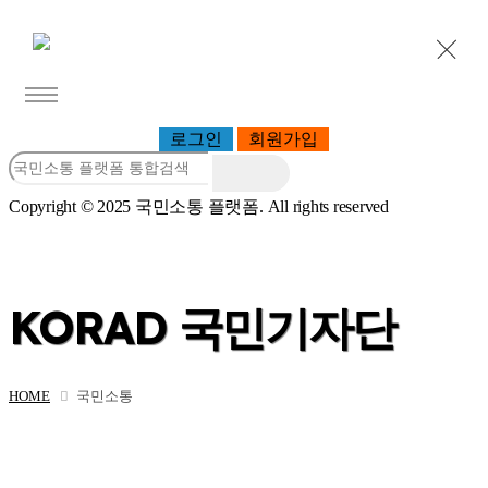
로그인
회원가입
플랫폼 소개
Copyright © 2025 국민소통 플랫폼. All rights reserved
국민소통 플랫폼이란?
공지사항
찾아오시는길
국민소통
국민소통함
KORAD 국민기자단
아이디어 제안
KORAD 기자단
KORAD 국민기자단 미션등록
소통반영
HOME
국민소통
반영내용
국민패널
국민패널 소개
패널 가입