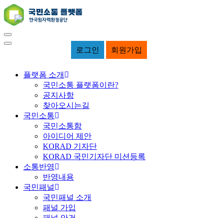
로그인
회원가입
플랫폼 소개
국민소통 플랫폼이란?
공지사항
찾아오시는길
국민소통
국민소통함
아이디어 제안
KORAD 기자단
KORAD 국민기자단 미션등록
소통반영
반영내용
국민패널
국민패널 소개
패널 가입
패널 안건