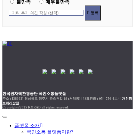
불만족
매우불만족
등록
한국원자력환경공단 국민소통플랫폼
주소 : [38062] 경상북도 경주시 충효천길 19 (서악동)
|
대표전화 : 054-750-4114
|
개인정
보처리방침
Copyright©2025 KORAD all rights reserved.
플랫폼 소개
국민소통 플랫폼이란?