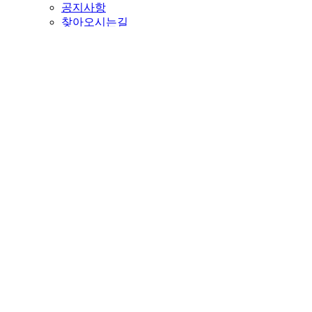
공지사항
찾아오시는길
국민소통
국민소통함
아이디어 제안
KORAD 기자단
KORAD 국민기자단 미션등록
소통반영
반영내용
국민패널
국민패널 소개
패널 가입
패널 안건
안건 작성하기
온라인토론
온라인토론
토론 작성하기
공모전
공모전 공고
수상작
설문조사